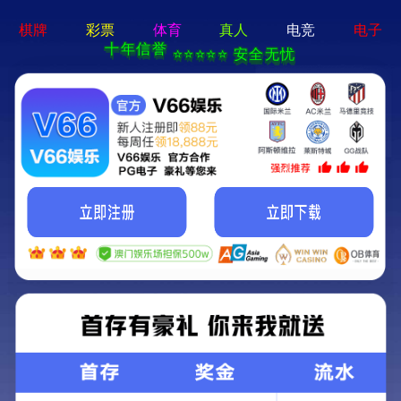
镌刻梦想 共创美好明天
基本信息
公司公告
股票走势
投资者教育活动
其他信息
一图着懂退市新规变化
2025-03-12
3490