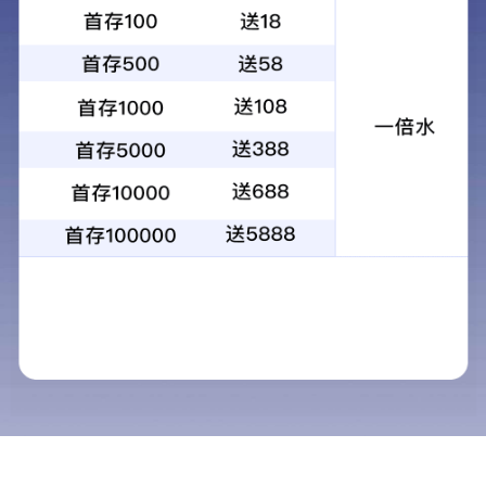
联系我们
通过全方位实施客户满意宗旨和品牌战略，恒丰纸业已形成了立
足中国、遍布亚太、辐射欧美的国际营销网络，产品在中国市场
的覆盖率达到100%，份额占据中国烟草的三分之一以上，同时也
是以生产“万宝路”为品牌代表的世界最大烟草公司菲莫国际、世界
最大滤棒生产企业益升华的重要供应商。
主营业务：卷烟纸及卷烟配套用纸、薄型印刷纸、食品包装纸、
热升华转印原纸、吸管纸及其它纸制品。
营销办公室联系方式：0453-6886601